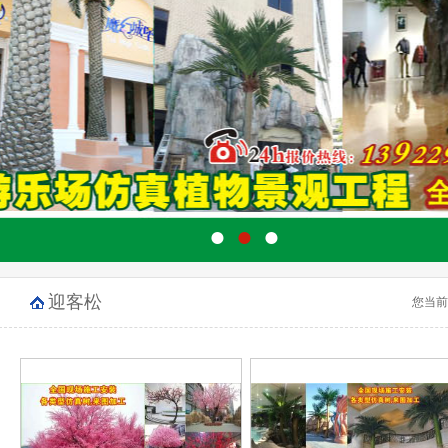
●
●
●
迎客松
您当前