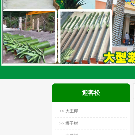
迎客松
>> 大王椰
>> 椰子树