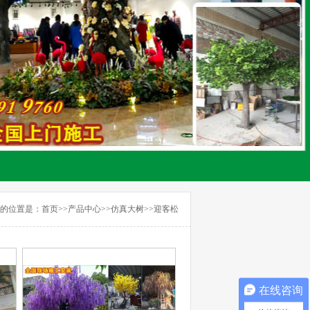
的位置是：
首页
>>
产品中心
>>
仿真大树
>>
迎客松
在线咨询