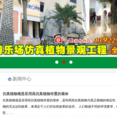
●
●
●
新闻中心
仿真植物墙是采用高仿真植物布置的墙体
仿真植物墙是采用高仿真植物布置的墙体，是利用高仿真植物与真正植物的相近性
物的无法达到效果，来满足于人们对自然效果的追求。 人们根据不同的环境要求
型，......