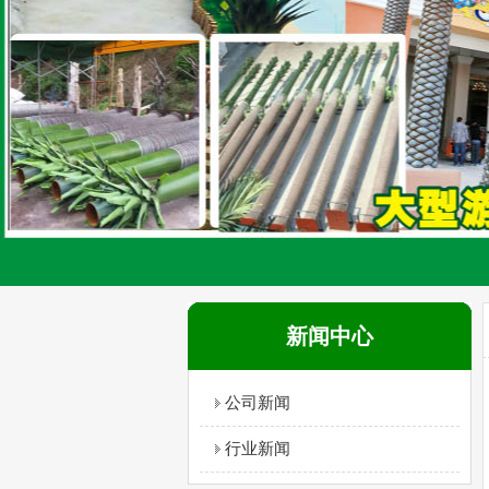
新闻中心
公司新闻
行业新闻