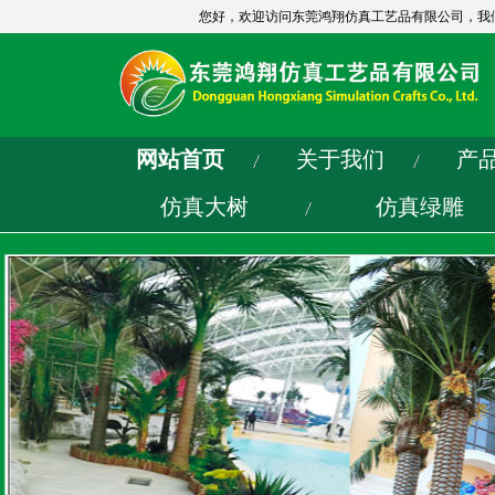
您好，欢迎访问东莞鸿翔仿真工艺品有限公司，我
网站首页
关于我们
产
仿真大树
仿真绿雕