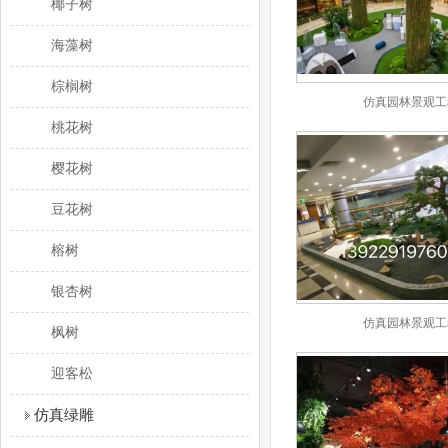
椰子树
海藻树
棕榈树
仿真园林景观工
桃花树
樱花树
豆花树
榕树
银杏树
仿真园林景观工
枫树
迎客松
仿真绿雕