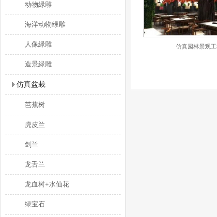
动物緑雕
海洋动物緑雕
人像緑雕
仿真园林景观工
造景緑雕
仿真盆栽
芭蕉树
虎皮兰
剑兰
龙舌兰
龙血树+水仙花
绿宝石