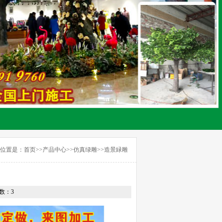
位置是：
首页
>>
产品中心
>>
仿真绿雕
>>
造景緑雕
次数：
3