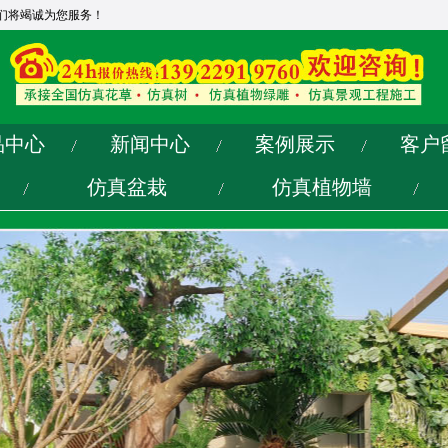
们将竭诚为您服务！
品中心
新闻中心
案例展示
客户
仿真盆栽
仿真植物墙