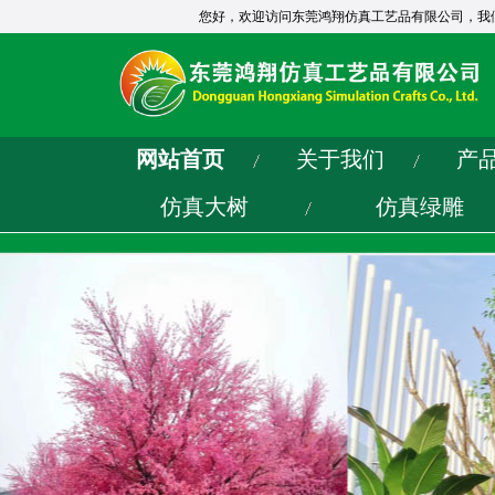
您好，欢迎访问东莞鸿翔仿真工艺品有限公司，我
网站首页
关于我们
产
仿真大树
仿真绿雕