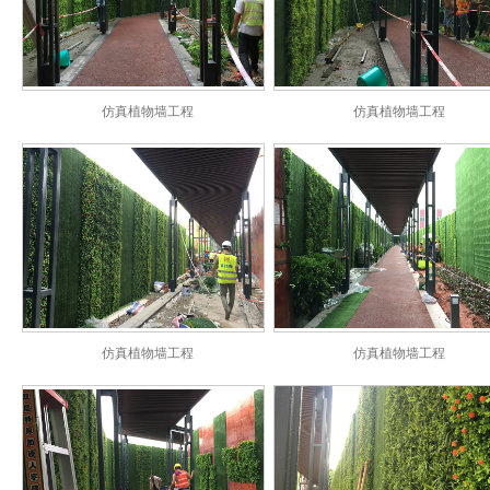
仿真植物墙工程
仿真植物墙工程
仿真植物墙工程
仿真植物墙工程