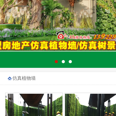
●
●
●
仿真植物墙