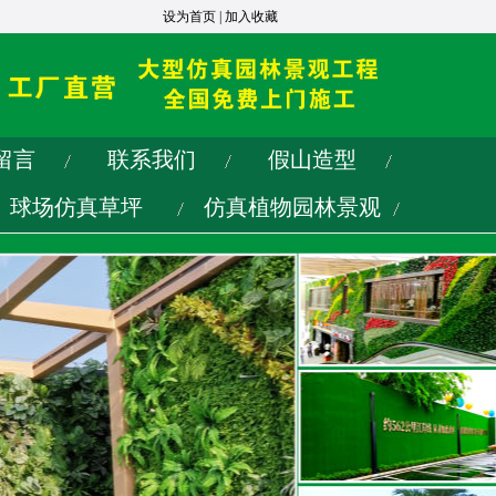
设为首页
|
加入收藏
留言
联系我们
假山造型
球场仿真草坪
仿真植物园林景观