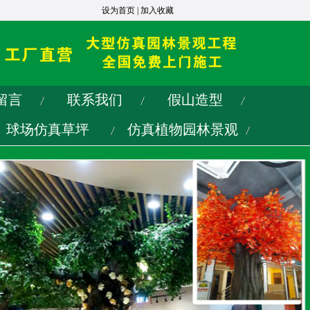
设为首页
|
加入收藏
留言
联系我们
假山造型
球场仿真草坪
仿真植物园林景观