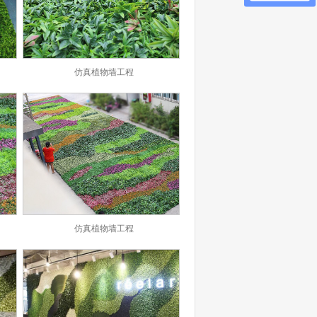
仿真植物墙工程
仿真植物墙工程