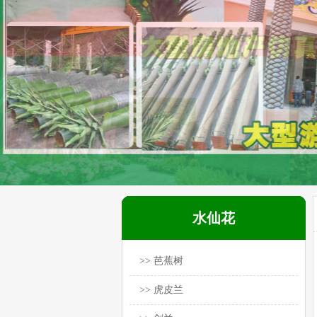
水仙花
>> 芭蕉树
>> 虎皮兰