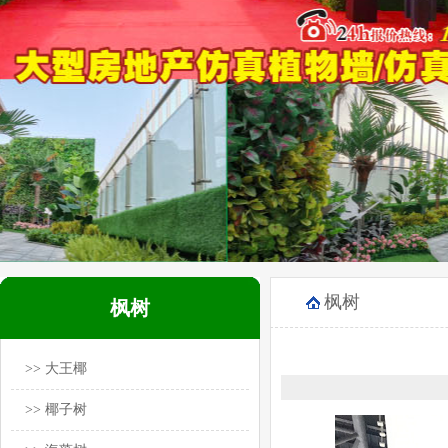
枫树
枫树
>> 大王椰
>> 椰子树