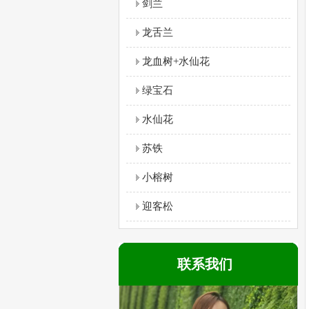
剑兰
龙舌兰
龙血树+水仙花
绿宝石
水仙花
苏铁
小榕树
迎客松
联系我们