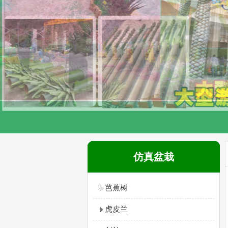
仿真盆栽
芭蕉树
虎皮兰