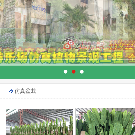
●
●
●
仿真盆栽