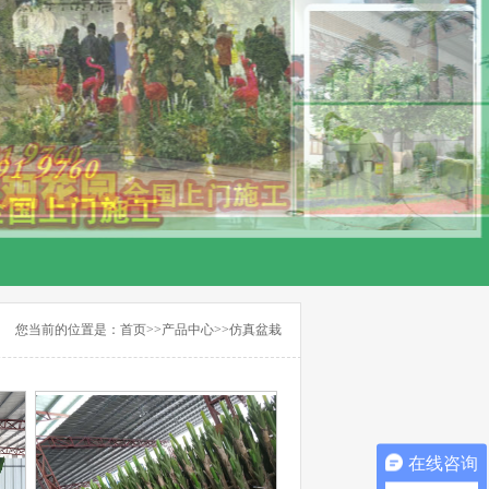
您当前的位置是：
首页
>>
产品中心
>>
仿真盆栽
在线咨询