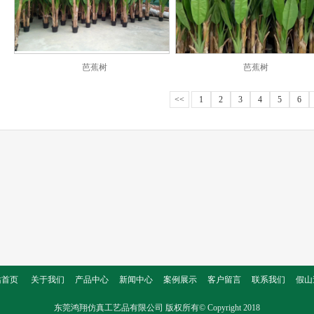
芭蕉树
芭蕉树
<<
1
2
3
4
5
6
站首页
关于我们
产品中心
新闻中心
案例展示
客户留言
联系我们
假山
东莞鸿翔仿真工艺品有限公司
版权所有© Copyright 2018