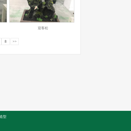
迎客松
8
>>
造型