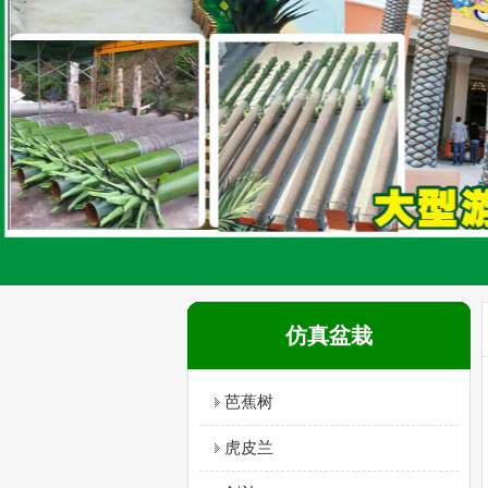
仿真盆栽
芭蕉树
虎皮兰