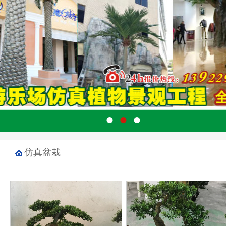
●
●
●
仿真盆栽