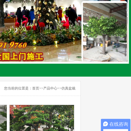
您当前的位置是：
首页
>>
产品中心
>>
仿真盆栽
在线咨询