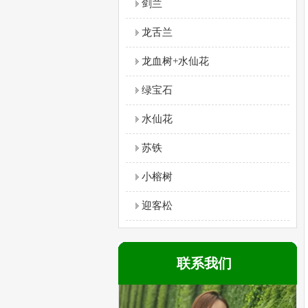
剑兰
龙舌兰
龙血树+水仙花
绿宝石
水仙花
苏铁
小榕树
迎客松
联系我们